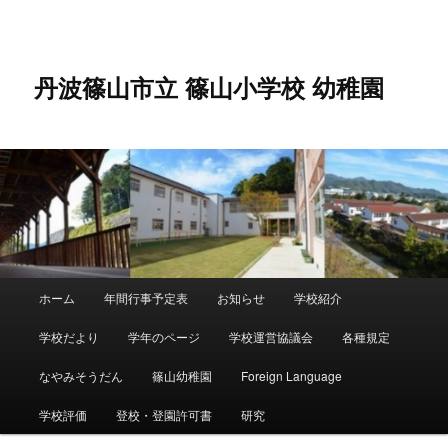
メ
イ
ン
コ
丹波篠山市立 篠山小学校 幼稚園
ン
テ
ン
ツ
へ
移
動
メ
ホーム
年間行事予定表
お知らせ
学校紹介
イ
ン
学校だより
学年のページ
学校運営協議会
各種規定
メ
ニ
なやみそうだん
篠山幼稚園
Foreign Language
ュ
ー
学校評価
登校・登園許可書
研究