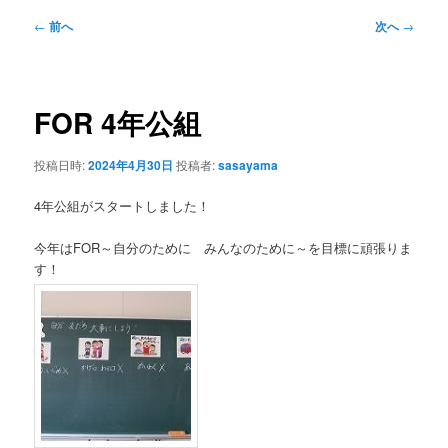
投
←
前へ
次へ
→
稿
ナ
ビ
ゲ
FOR 4年公組
ー
シ
投稿日時:
2024年4月30日
投稿者:
sasayama
ョ
ン
4年公組がスタートしました！
今年はFOR～自分のために みんなのために～を目標に頑張りま
す！