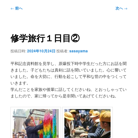
投
←
前へ
次へ
→
稿
ナ
ビ
ゲ
修学旅行１日目②
ー
シ
投稿日時:
2024年10月24日
投稿者:
sasayama
ョ
ン
平和記念資料館を見学し、原爆投下時中学生だった方にお話を聞
きました。子どもたちは真剣に話を聞いていました。心に響いて
いました。命を大切に、行動を起こして平和な世の中をつくって
いきます。
学んだことを家族や後輩に話してくださいね、とおっしゃってい
ましたので、家に帰ってから是非聞いてあげてくださいね。