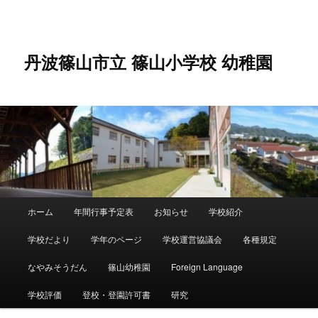
メ
イ
ン
コ
丹波篠山市立 篠山小学校 幼稚園
ン
テ
ン
ツ
へ
移
動
メ
ホーム
年間行事予定表
お知らせ
学校紹介
イ
ン
学校だより
学年のページ
学校運営協議会
各種規定
メ
ニ
なやみそうだん
篠山幼稚園
Foreign Language
ュ
ー
学校評価
登校・登園許可書
研究