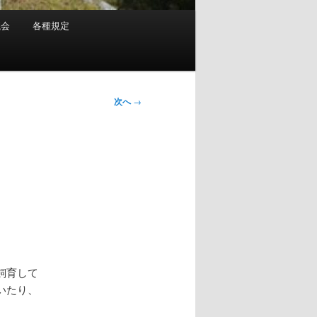
議会
各種規定
次へ
→
飼育して
いたり、
。