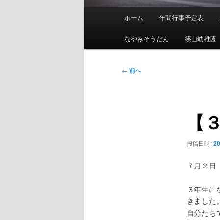
メ
ホーム
年間行事予定表
イ
ン
なやみそうだん
篠山幼稚園
メ
ニ
投
←
前へ
ュ
稿
ー
ナ
ビ
【
ゲ
ー
シ
投稿日時:
2
ョ
ン
７月２日
３年生に
きました
自分たち