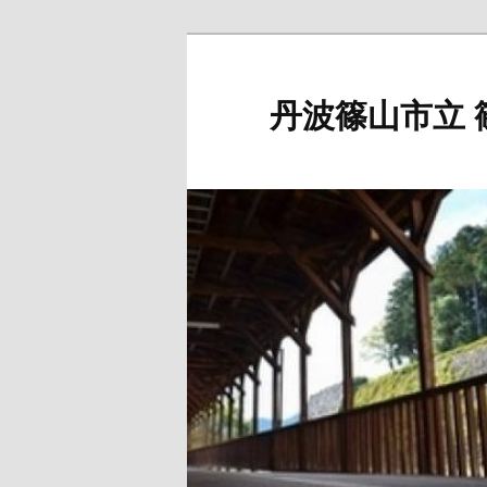
メ
イ
ン
丹波篠山市立 
コ
ン
テ
ン
ツ
へ
移
動