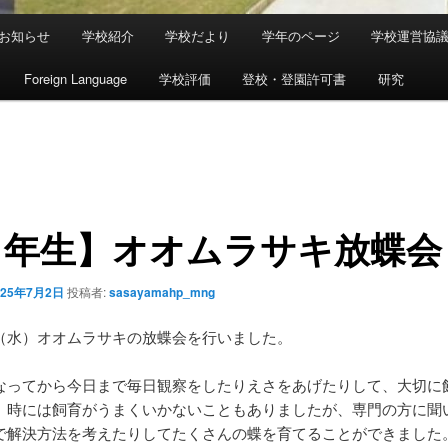
お知らせ
学校紹介
学校だより
学年のページ
学校運営協
Foreign Language
学校評価
登校・登園許可書
研究
３年生】オオムラサキ放蝶会
025年7月2日
投稿者:
sasayamahp_mng
（水）オオムラサキの放蝶会を行いました。
なってから今日まで毎日観察をしたりえさをあげたりして、大切に
。時には飼育がうまくいかないこともありましたが、専門の方に聞
で解決方法を考えたりしてたくさんの蝶を育てることができました