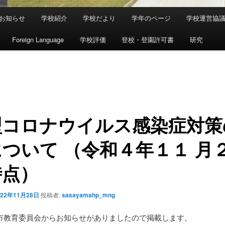
お知らせ
学校紹介
学校だより
学年のページ
学校運営協
Foreign Language
学校評価
登校・登園許可書
研究
型コロナウイルス感染症対策
ついて （令和４年１１ 月２
時点）
022年11月28日
投稿者:
sasayamahp_mng
市教育委員会からお知らせがありましたので掲載します。