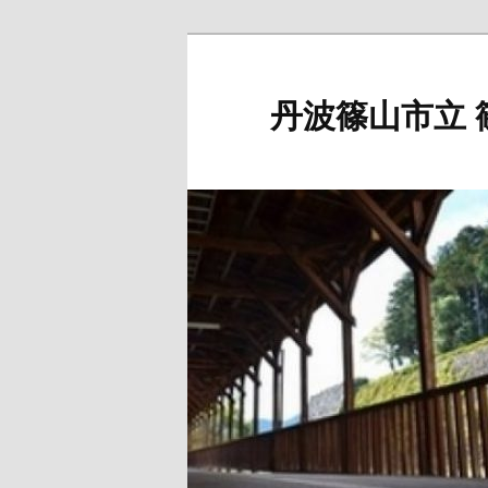
メ
イ
ン
丹波篠山市立 
コ
ン
テ
ン
ツ
へ
移
動