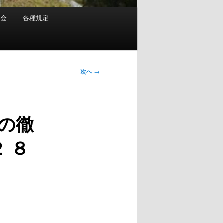
議会
各種規定
次へ
→
の徹
 ８