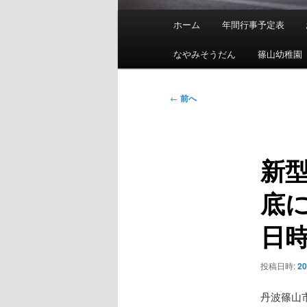
メ
ホーム
年間行事予定表
イ
ン
なやみそうだん
篠山幼稚園
メ
ニ
投
←
前へ
ュ
稿
ー
ナ
ビ
新
ゲ
ー
底に
シ
ョ
日
ン
投稿日時:
2
丹波篠山