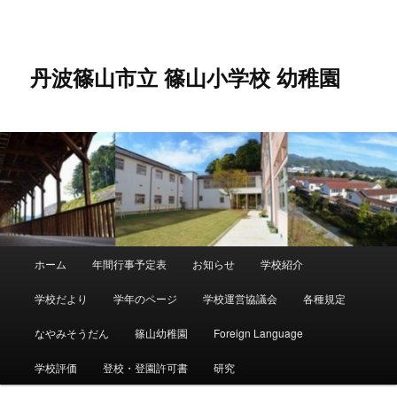
メ
サ
イ
ブ
ン
コ
コ
ン
丹波篠山市立 篠山小学校 幼稚園
ン
テ
テ
ン
ン
ツ
ツ
へ
へ
移
移
動
動
メ
ホーム
年間行事予定表
お知らせ
学校紹介
イ
ン
学校だより
学年のページ
学校運営協議会
各種規定
メ
ニ
なやみそうだん
篠山幼稚園
Foreign Language
ュ
ー
学校評価
登校・登園許可書
研究