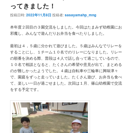
ってきました！
投稿日時:
2022年11月8日
投稿者:
sasayamahp_mng
本年度２回目の３園交流をしました。今回はたまみず幼稚園にお
邪魔し、みんなで遊んだりお弁当を食べたりしました。
最初は４，５歳に分かれて遊びました。５歳はみんなでリレーを
することにし、１チーム１０名でのリレーになりました。リレー
の順番を決める際、普段は４人で話し合って過ごしているので、
１０名で相談となると、たくさんの希望や意見が出て、まとめる
のが難しかったようでした。４歳は自転車や三輪車に興味津々
で、園庭をずっと走っていました。たくさん遊び、お弁当も食べ
て、楽しい一日が過ごせました。次回は１月、篠山幼稚園で交流
をする予定です。